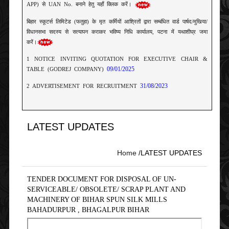
बिहार स्कूटर्स लिमिटेड (फतुहा) के मृत कर्मियों आश्रितों द्वारा सम्बंधित वार्ड पार्षद/मुखिया/
विधानसभा सदस्य से सत्यापन कराकर भविष्य निधि कार्यालय, पटना में यथाशीघ्र जमा
करें।
1 NOTICE INVITING QUOTATION FOR EXECUTIVE CHAIR &
09/01/2025
TABLE (GODREJ COMPANY)
31/08/2023
2 ADVERTISEMENT FOR RECRUITMENT
3 NOTICE INVITING QUOTATION FOR CHARTERED
15/01/2022
ACCOUNTANT FIRM
LATEST UPDATES
4 NOTICE INVITING QUOTATION FOR CHARTERED
16/12/2021
ACCOUNTANT FIRM FOR BIHAR SCOOTERS LIMITED
Home
/LATEST UPDATES
5 NOTICE INVITING QUOTATION FOR CHARTERED
08/12/2021
ACCOUNTANT FIRM
TENDER DOCUMENT FOR DISPOSAL OF UN-
SERVICEABLE/ OBSOLETE/ SCRAP PLANT AND
6 REQUIREMENT OF CCTV INSTALLATION IN OUTER/INNER
MACHINERY OF BIHAR SPUN SILK MILLS
04/09/2021
SIDE OF INDIRA BHAWAN , PATNA
BAHADURPUR , BHAGALPUR BIHAR
7 BSIDC LTD. IS URGENTLY REQUIRED A CERTIFIED INTERNAL
AUDITOR FROM IMPANELED IN CAG, GOVT. OF INDIA AND