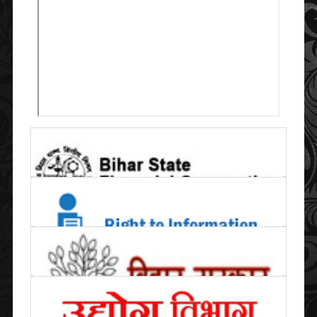
TENDER PROCESSING OF DEVELOPING SILK CITY, BHAGALPUR
07/12/2019
ONLY
14 CANCELLATION OF TENDER FOR DISPOSAL OF
UNSERVICEABLE/OBSOLETE/SCRAP PLANT & MACHINERY
LYING AT BIHAR SPUN SILK MILLS, BHAGALPUR AND BIHAR
21/11/2019
PAPER MILLS LTD. SAHARSA
15 CORRIGENDUM: TENDER FOR DISPOSAL OF
UNSERVICEABLE/OBSOLETE/SCRAP PLANT & MACHINERY
LYING AT BIHAR SPUN SILK MILLS, BHAGALPUR AND BIHAR
16/11/2019
PAPER MILLS LTD. SAHARSA.
04/10/2019
16 खुली बोली द्वारा गिरे एवं सूखे पेड़ों की नीलामी की आम सूचना
17 TENDER NOTICE FOR RENOVATION AND INTERIOR WORKS
OF INDIRA BHAWAN, 5TH FLOOR, R C SINGH PATH, BORING
CANAL ROAD, PATNA (OFFICE OF PATNA METRO RAIL
09/07/2019
CORPORATION LTD.)
18 दिनांक 11/07/2019 को अपराहन 2 बजे बिहार राज्य औद्योगिक विकास निगम,
चतुर्थ तल, इंदिरा भवन में खुली बोली द्वारा प्रथम तल एवं पांचवे तल पर रखे अनुपयोगी
08/07/2019
कबाड़ सामग्रियों एवं वूडेन पार्टीशन कि नीलामी की जायेगी