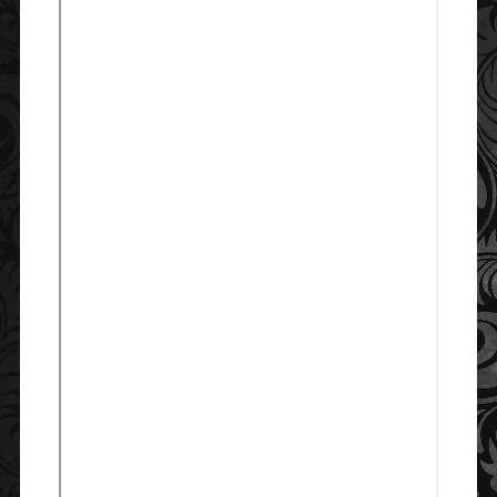
HAVING EXPERIENCE OF OF DOING INTERNAL AUDIT OF
26/06/2021
GOVT. SECTOR FOR MINIMUM 3 YEARS.
8 दिनांक 13/11/2020 को अपराहन 2 बजे बिहार राज्य औद्योगिक विकास निगम,
चतुर्थ तल, इंदिरा भवन में खुली बोली द्वारा इंदिरा भवन के पुनरुद्धार के क्रम मे निकले
स्क्रैप एवं निगम का अन्य पुराना एवं अनुपयोगो स्क्रैप की नीलामी As Is Where Is
12/11/2020
Basis पर की जायेगी
9 TENDER DOCUMENT FOR DISPOSAL OF UN-SERVICEABLE/
OBSOLETE/ SCRAP PLANT AND MACHINERY OF BIHAR SPUN
04/05/2020
SILK MILLS BAHADURPUR , BHAGALPUR BIHAR
10 NOTICE INVITING QUOTATION FOR ORGANIZING EVENT ON
27/01/2020
31ST JANUARY, 2020
11 RESPONSE TO QUERIES RAISED ON PRE BID MEETING FOR
TENDER HELD ON 26 DEC 2019 FOR SETTING UP OF SILK
01/01/2020
CITY AT BAHADURPUR, BHAGALPUR, BIHAR
12 REQUEST FOR TENDER FOR SETTING UP OF SILK CITY AT
13/12/2019
BAHADURPUR, BHAGALPUR, BIHAR
13 INVITATION FOR THE CONSULTANCY SERVICES FOR